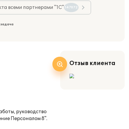
та всеми партнерами "1С"
147072
 задача
Отзыв клиента
аботы, руководство
ение Персоналом 8".