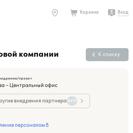
Корзина
Вход
говой компании
К списку
недрение/проект
ва – Центральный офис
ругие внедрения партнера
8471
ление персоналом 8