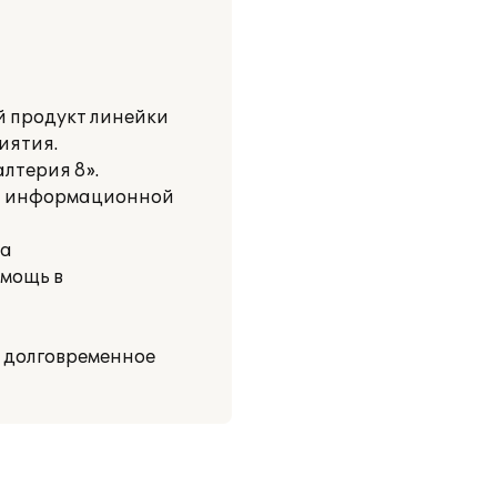
й продукт линейки
иятия.
лтерия 8».
ой информационной
за
мощь в
а долговременное