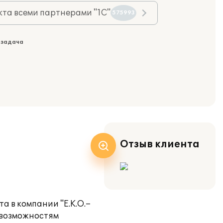
та всеми партнерами "1С"
575993
 задача
Отзыв клиента
а в компании "Е.К.О.–
 возможностям