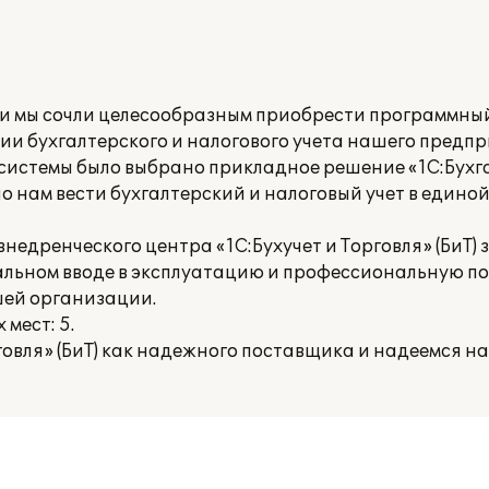
и мы сочли целесообразным приобрести программны
ии бухгалтерского и налогового учета нашего предпр
системы было выбрано прикладное решение «1С:Бухга
о нам вести бухгалтерский и налоговый учет в един
едренческого центра «1С:Бухучет и Торговля» (БиТ) 
льном вводе в эксплуатацию и профессиональную по
шей организации.
мест: 5.
говля» (БиТ) как надежного поставщика и надеемся н