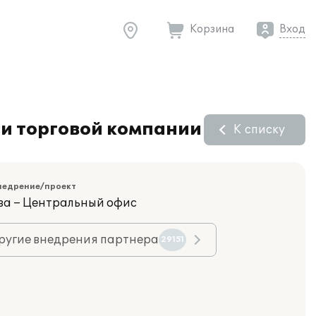
Корзина
Вход
ти торговой компании
К списку
недрение/проект
ва – Центральный офис
ругие внедрения партнера
29151