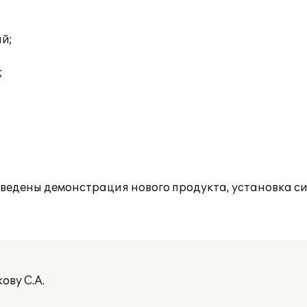
ий;
;
роведены демонстрация нового продукта, установка с
ову С.А.