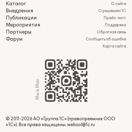
Каталог
О сайте
Внедрения
О решениях 1С
Публикации
Прайс-лист
Мероприятия
Поддержка
Партнеры
Обратная связь
Форум
Сообщить об ошибке
Карта сайта
Мы в Max
© 2011-2026 АО «Группа 1С» (правопреемник ООО
«1С»). Все права защищены.
websol@1c.ru