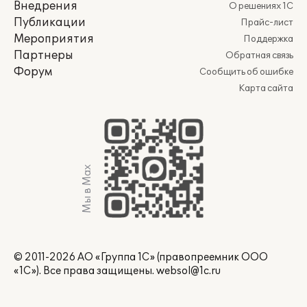
Внедрения
О решениях 1С
Публикации
Прайс-лист
Мероприятия
Поддержка
Партнеры
Обратная связь
Форум
Сообщить об ошибке
Карта сайта
Мы в Max
© 2011-2026 АО «Группа 1С» (правопреемник ООО
«1С»). Все права защищены.
websol@1c.ru