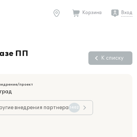
Корзина
Вход
базе ПП
К списку
недрение/проект
оград
ругие внедрения партнера
1402