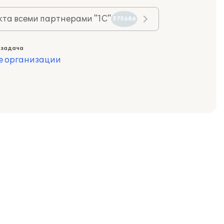
та всеми партнерами "1С"
575686
 задача
е организации