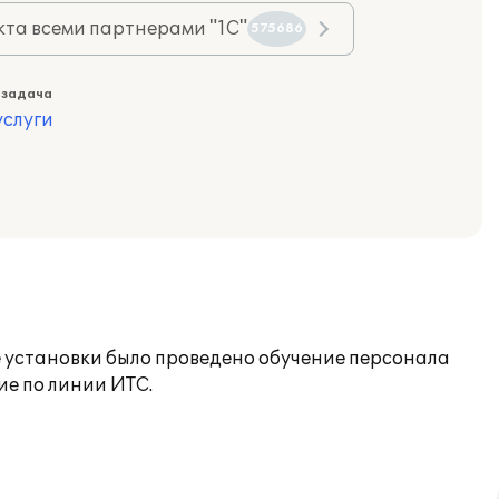
та всеми партнерами "1С"
575686
 задача
слуги
 установки было проведено обучение персонала
е по линии ИТС.