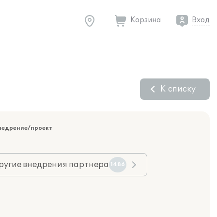
Корзина
Вход
К списку
недрение/проект
ругие внедрения партнера
1486