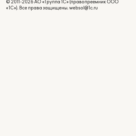
© 2011-2026 АО «Группа 1С» (правопреемник ООО
«1С»). Все права защищены.
websol@1c.ru