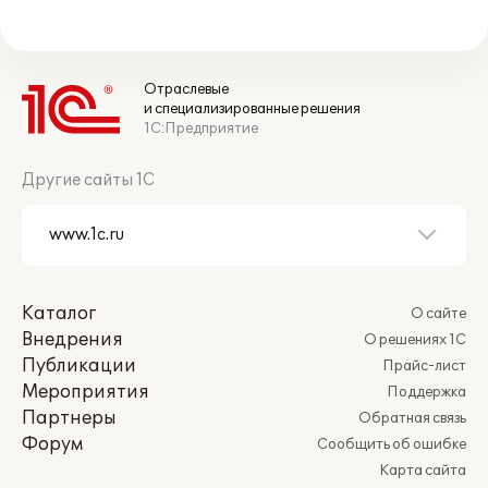
Отраслевые
и специализированные решения
1С:Предприятие
Другие сайты 1С
Каталог
О сайте
Внедрения
О решениях 1С
Публикации
Прайс-лист
Мероприятия
Поддержка
Партнеры
Обратная связь
Форум
Сообщить об ошибке
Карта сайта