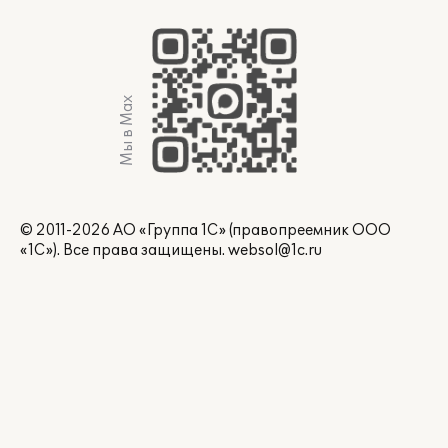
Мы в Max
© 2011-2026 АО «Группа 1С» (правопреемник ООО
«1С»). Все права защищены.
websol@1c.ru