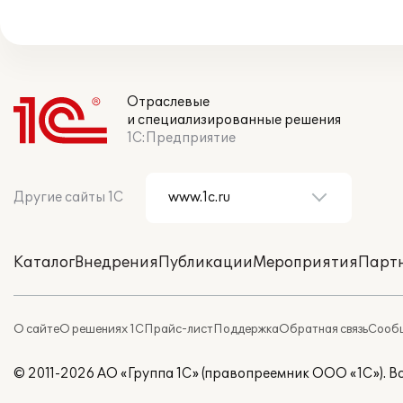
Отраслевые
и специализированные решения
1С:Предприятие
Другие сайты 1С
Каталог
Внедрения
Публикации
Мероприятия
Парт
О сайте
О решениях 1С
Прайс-лист
Поддержка
Обратная связь
Сообщ
© 2011-2026 АО «Группа 1С» (правопреемник ООО «1С»). 