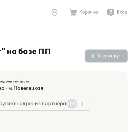
Корзина
Вход
" на базе ПП
К списку
недрение/проект
а - м. Павелецкая
ругие внедрения партнера
3830