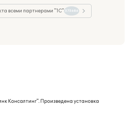
та всеми партнерами "1С"
575686
инк Консалтинг". Произведена установка