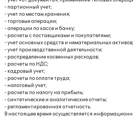
- учет «от документа», применение типовых операц
- партионный учет;
- учет по местам хранения;
- торговые операции;
- операции по кассе и банку;
- расчеты с поставщиками и покупателями;
- учет основных средств и нематериальных активов
- учет производственной деятельности;
- распределение косвенных расходов;
- расчеты по НДС;
- кадровый учет;
- расчеты по оплате труда;
- налоговый учет;
- расчеты по налогу на прибыль;
- синтетические и аналитические отчеты;
- регламентированная отчетность.
В настоящее время осуществляется информационн