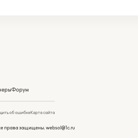
неры
Форум
ить об ошибке
Карта сайта
Все права защищены.
websol@1c.ru