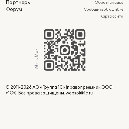
Партнеры
Обратная связь
Форум
Сообщить об ошибке
Карта сайта
Мы в Max
© 2011-2026 АО «Группа 1С» (правопреемник ООО
«1С»). Все права защищены.
websol@1c.ru