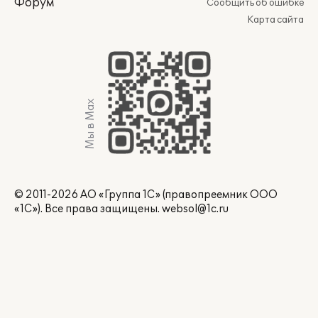
Форум
Сообщить об ошибке
Карта сайта
Мы в Max
© 2011-2026 АО «Группа 1С» (правопреемник ООО
«1С»). Все права защищены.
websol@1c.ru