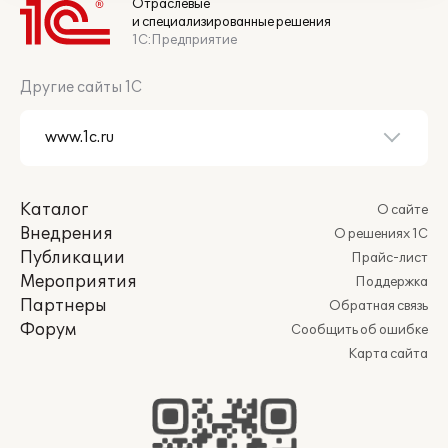
Отраслевые
и специализированные решения
1С:Предприятие
Другие сайты 1С
Каталог
О сайте
Внедрения
О решениях 1С
Публикации
Прайс-лист
Мероприятия
Поддержка
Партнеры
Обратная связь
Форум
Сообщить об ошибке
Карта сайта