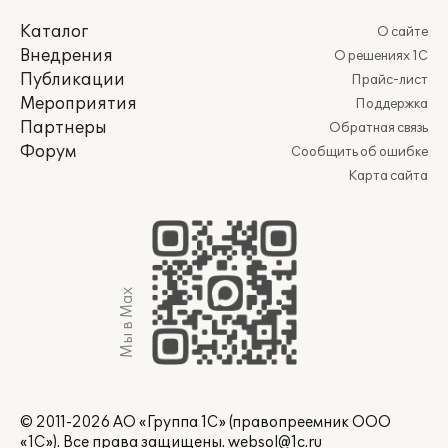
Каталог
О сайте
Внедрения
О решениях 1С
Публикации
Прайс-лист
Мероприятия
Поддержка
Партнеры
Обратная связь
Форум
Сообщить об ошибке
Карта сайта
Мы в Max
© 2011-2026 АО «Группа 1С» (правопреемник ООО
«1С»). Все права защищены.
websol@1c.ru