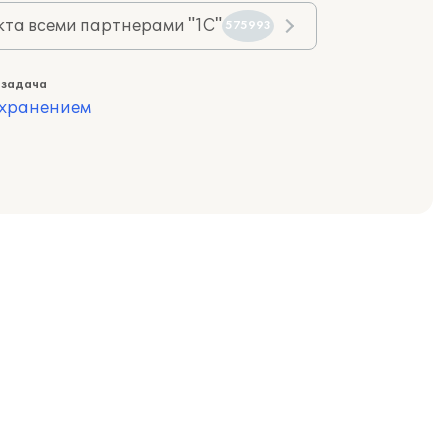
та всеми партнерами "1С"
575993
 задача
охранением