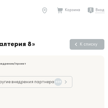
Корзина
Вход
алтерия 8»
К списку
недрение/проект
ругие внедрения партнера
408