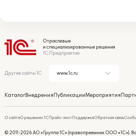
Отраслевые
и специализированные решения
1С:Предприятие
Другие сайты 1С
Каталог
Внедрения
Публикации
Мероприятия
Парт
О сайте
О решениях 1С
Прайс-лист
Поддержка
Обратная связь
Сообщ
© 2011-2026 АО «Группа 1С» (правопреемник ООО «1С»). 