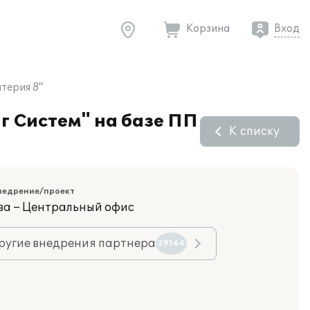
Корзина
Вход
терия 8"
г Систем" на базе ПП
К списку
недрение/проект
ва – Центральный офис
ругие внедрения партнера
29144