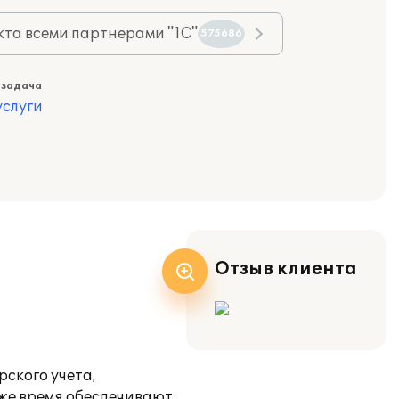
та всеми партнерами "1С"
575686
 задача
слуги
Отзыв клиента
рского учета,
 же время обеспечивают