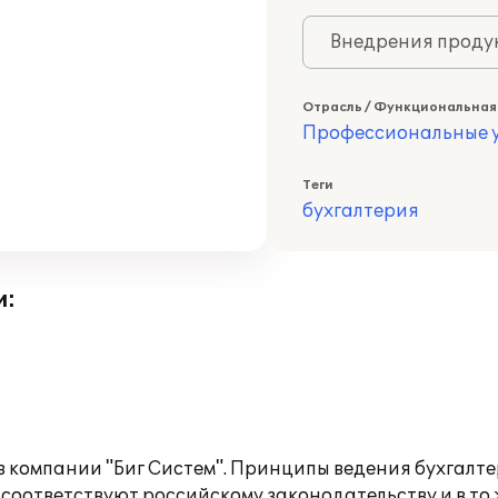
Внедрения продук
Отрасль / Функциональная
Профессиональные у
Теги
бухгалтерия
и:
 компании "Биг Систем". Принципы ведения бухгалте
 соответствуют российскому законодательству и в то