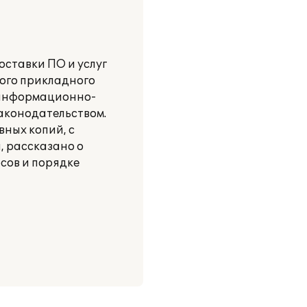
оставки ПО и услуг
ного прикладного
 информационно-
аконодательством.
вных копий, с
, рассказано о
сов и порядке