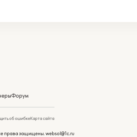
неры
Форум
ить об ошибке
Карта сайта
Все права защищены.
websol@1c.ru