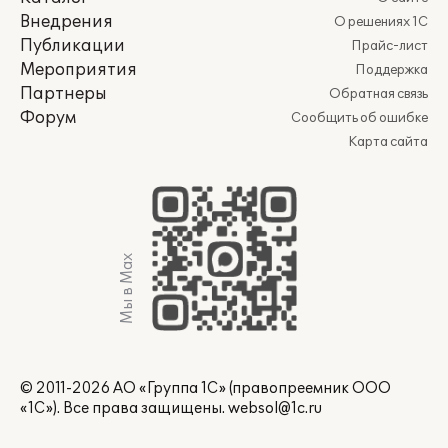
Внедрения
О решениях 1С
Публикации
Прайс-лист
Мероприятия
Поддержка
Партнеры
Обратная связь
Форум
Сообщить об ошибке
Карта сайта
Мы в Max
© 2011-2026 АО «Группа 1С» (правопреемник ООО
«1С»). Все права защищены.
websol@1c.ru