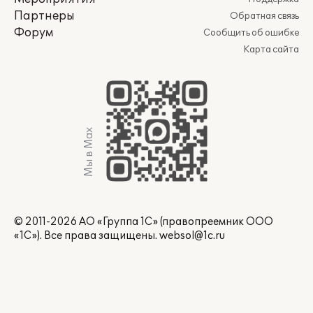
Партнеры
Обратная связь
Форум
Сообщить об ошибке
Карта сайта
Мы в Max
© 2011-2026 АО «Группа 1С» (правопреемник ООО
«1С»). Все права защищены.
websol@1c.ru