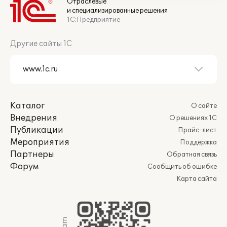
Отраслевые
и специализированные решения
1С:Предприятие
Другие сайты 1С
Каталог
О сайте
Внедрения
О решениях 1С
Публикации
Прайс-лист
Мероприятия
Поддержка
Партнеры
Обратная связь
Форум
Сообщить об ошибке
Карта сайта