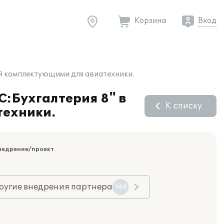
Корзина
Вход
ей комплектующими для авиатехники.
С:Бухгалтерия 8" в
К списку
техники.
недрение/проект
ругие внедрения партнера
363