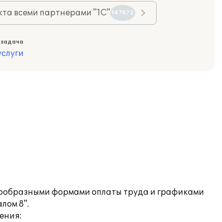
та всеми партнерами "1С"
147072
 задача
слуги
знообразными формами оплаты труда и графиками
лом 8".
ения: