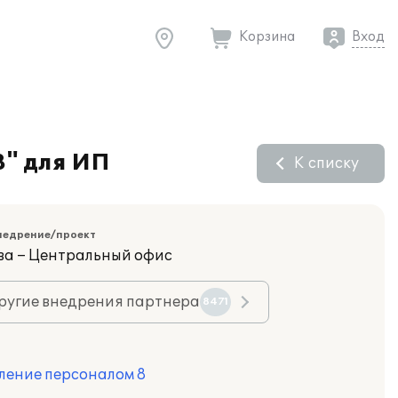
Корзина
Вход
8" для ИП
К списку
недрение/проект
ва – Центральный офис
ругие внедрения партнера
8471
ление персоналом 8