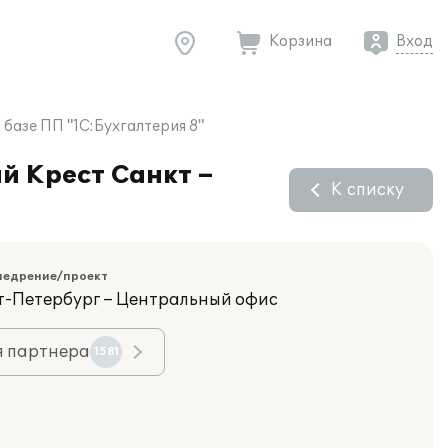
Корзина
Вход
базе ПП "1С:Бухгалтерия 8"
й Крест Санкт –
К списку
недрение/проект
кт-Петербург – Центральный офис
я партнера
1581