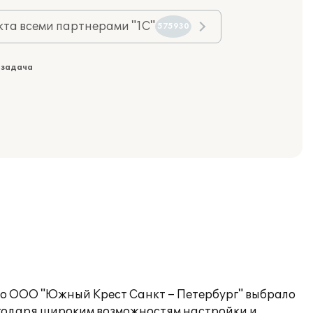
та всеми партнерами "1С"
575930
 задача
тво ООО "Южный Крест Санкт – Петербург" выбрало
лагодаря широким возможностям настройки и