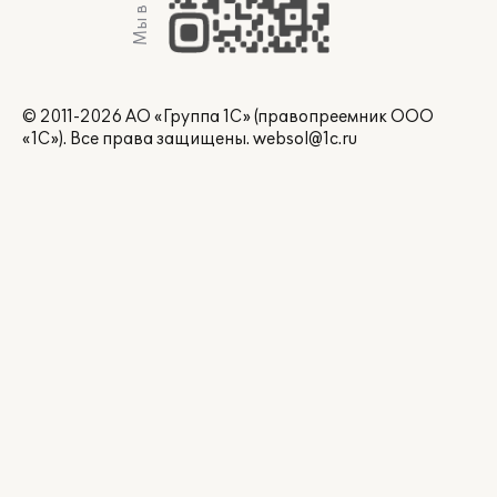
Мы в Max
© 2011-2026 АО «Группа 1С» (правопреемник ООО
«1С»). Все права защищены.
websol@1c.ru