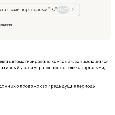
та всеми партнерами "1С"
89277
 задача
 была автоматизирована компания, занимающаяся
ативный учет и управление не только торговыми,
а данных о продажах за предыдущие периоды;