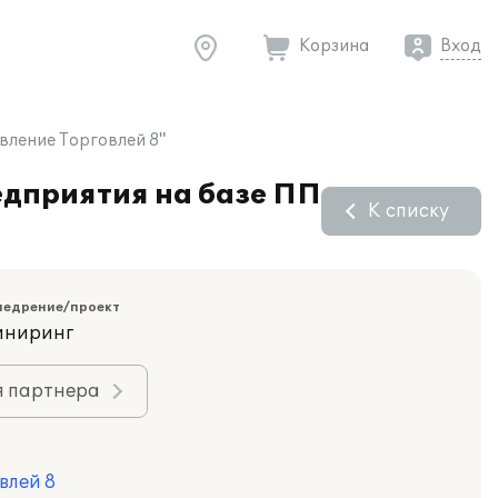
Корзина
Вход
вление Торговлей 8"
едприятия на базе ПП
К списку
недрение/проект
иниринг
я партнера
влей 8