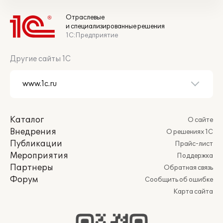
Отраслевые
и специализированные решения
1С:Предприятие
Другие сайты 1С
Каталог
О сайте
Внедрения
О решениях 1С
Публикации
Прайс-лист
Мероприятия
Поддержка
Партнеры
Обратная связь
Форум
Сообщить об ошибке
Карта сайта