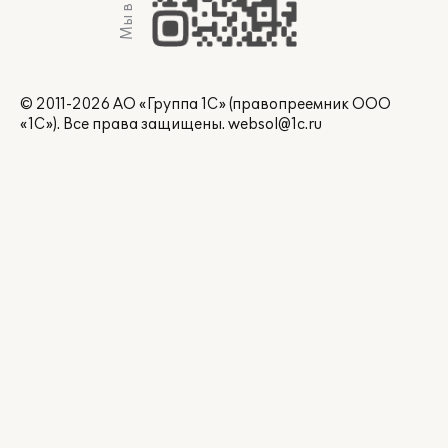
Мы в Max
© 2011-2026 АО «Группа 1С» (правопреемник ООО
«1С»). Все права защищены.
websol@1c.ru