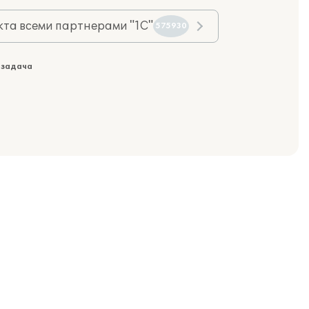
та всеми партнерами "1С"
575930
 задача