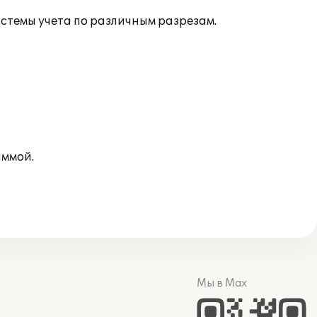
темы учета по различным разрезам.
аммой.
Мы в Max