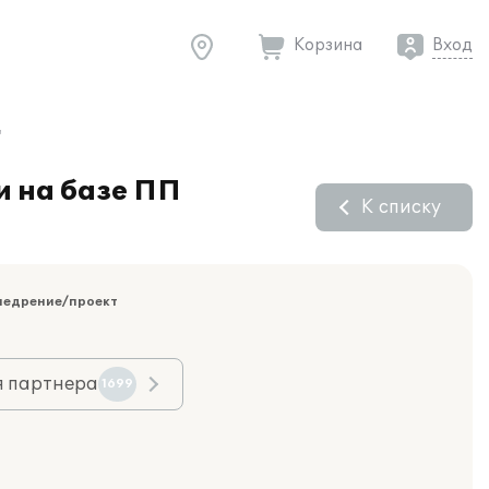
Корзина
Вход
"
и на базе ПП
К списку
недрение/проект
я партнера
1699