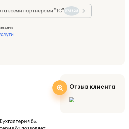
та всеми партнерами "1С"
575825
 задача
слуги
Отзыв клиента
Бухгалтерия 8».
терия 8» позволяет: