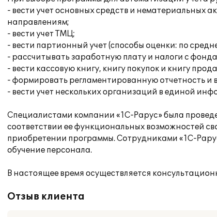
- вести учет основных средств и нематериальных 
направлениям;
- вести учет ТМЦ;
- вести партионный учет (способы оценки: по средн
- рассчитывать заработную плату и налоги с фонда
- вести кассовую книгу, книгу покупок и книгу прод
- формировать регламентированную отчетность и 
- вести учет нескольких организаций в единой ин
Специалистами компании «1С-Рарус» была проведе
соответствии ее функциональных возможностей св
приобретении программы. Сотрудниками «1С-Рарус
обучение персонала.
В настоящее время осуществляется консультацион
Отзыв клиента