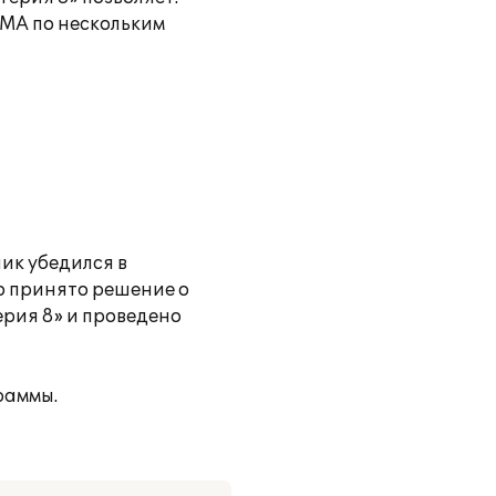
НМА по нескольким
ик убедился в
о принято решение о
рия 8» и проведено
раммы.