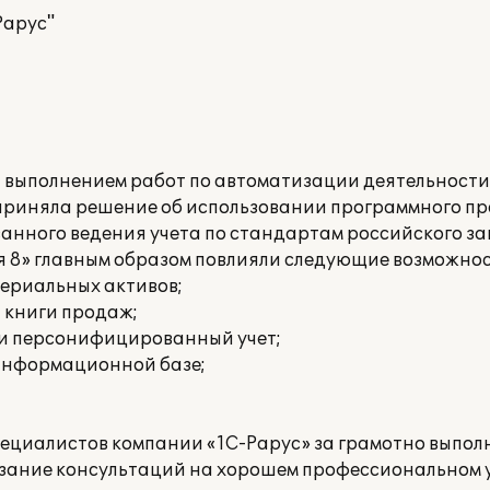
Рарус"
а выполнением работ по автоматизации деятельност
приняла решение об использовании программного п
ванного ведения учета по стандартам российского з
я 8» главным образом повлияли следующие возможнос
териальных активов;
и книги продаж;
 и персонифицированный учет;
 информационной базе;
пециалистов компании «1С-Рарус» за грамотно выпо
азание консультаций на хорошем профессиональном у