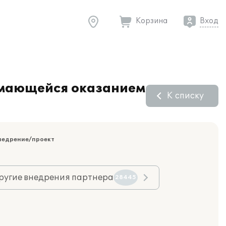
Корзина
Вход
имающейся оказанием
К списку
недрение/проект
ругие внедрения партнера
28445