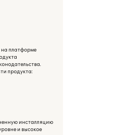
и на платформе
родукта
аконодательства.
ти продукта:
лненную инсталляцию
ровне и высокое