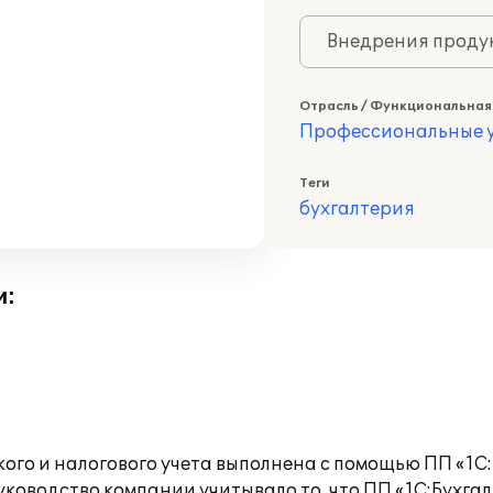
Внедрения продук
Отрасль / Функциональная
Профессиональные у
Теги
бухгалтерия
и:
го и налогового учета выполнена с помощью ПП «1С:
оводство компании учитывало то, что ПП «1С:Бухгал