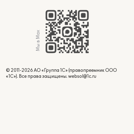
Мы в Max
© 2011-2026 АО «Группа 1С» (правопреемник ООО
«1С»). Все права защищены.
websol@1c.ru