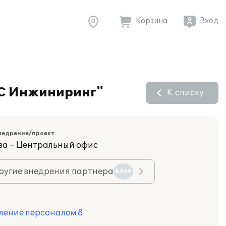
Корзина
Вход
МС Инжиниринг"
К списку
недрение/проект
ва – Центральный офис
ругие внедрения партнера
8469
ление персоналом 8