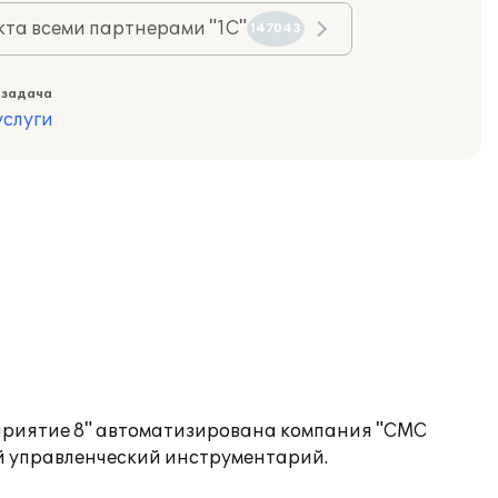
та всеми партнерами "1С"
147043
 задача
слуги
приятие 8" автоматизирована компания "СМС
й управленческий инструментарий.