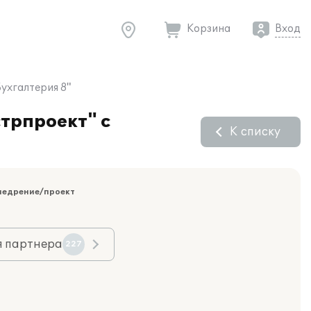
Корзина
Вход
ухгалтерия 8"
трпроект" с
К списку
недрение/проект
я партнера
227