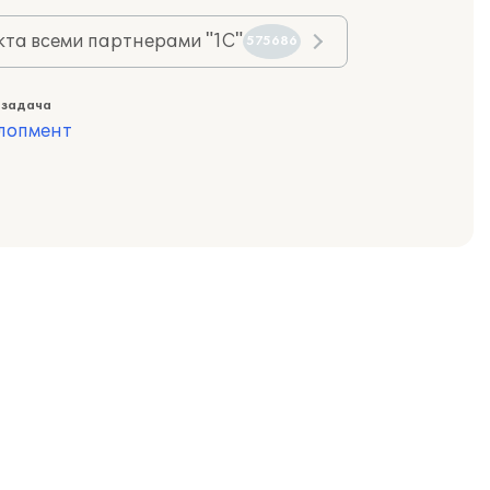
та всеми партнерами "1С"
575686
 задача
лопмент