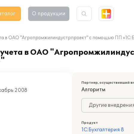
аталог
О продукции
та в ОАО "Агропромжилиндустрпроект" с помощью ПП «1С:Б
 учета в ОАО "Агропромжилиндус
8"
Партнер, осуществивший в
Алгоритм
екабрь 2008
Другие внедрени
Продукт
1С:Бухгалтерия 8