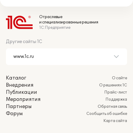
Отраслевые
и специализированные решения
1С:Предприятие
Другие сайты 1С
Каталог
О сайте
Внедрения
О решениях 1С
Публикации
Прайс-лист
Мероприятия
Поддержка
Партнеры
Обратная связь
Форум
Сообщить об ошибке
Карта сайта