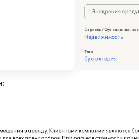
Внедрения продук
Отрасль / Функциональная
Недвижимость
Теги
бухгалтерия
и:
омещения в аренду. Клиентами компании являются бо
ы для всех арендаторов. При расчете стоимости при