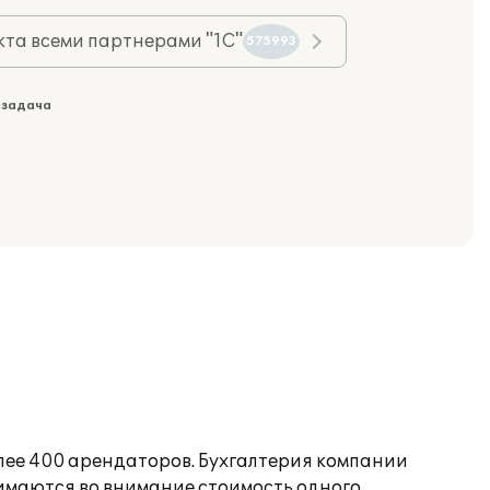
та всеми партнерами "1С"
575993
 задача
лее 400 арендаторов. Бухгалтерия компании
нимаются во внимание стоимость одного