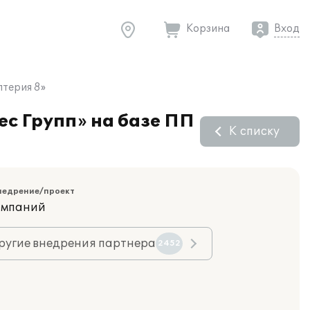
Корзина
Вход
лтерия 8»
с Групп» на базе ПП
К списку
недрение/проект
компаний
ругие внедрения партнера
2452