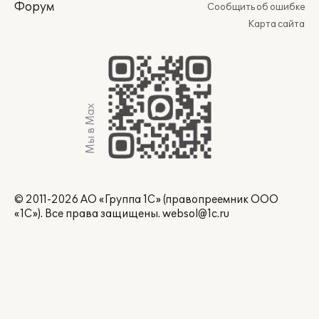
Форум
Сообщить об ошибке
Карта сайта
Мы в Max
© 2011-2026 АО «Группа 1С» (правопреемник ООО
«1С»). Все права защищены.
websol@1c.ru