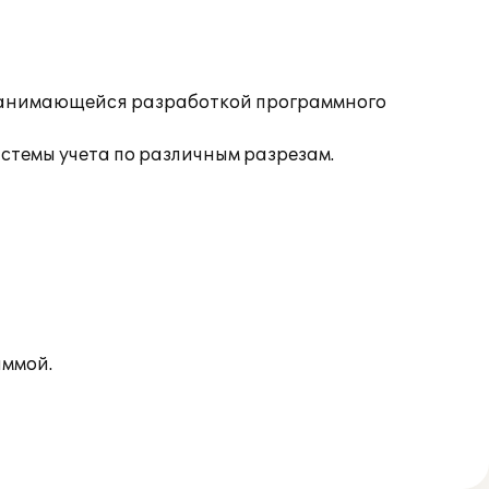
, занимающейся разработкой программного
темы учета по различным разрезам.
аммой.