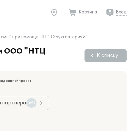
Корзина
Вход
емы" при помощи ПП "1С:Бухгалтерия 8"
ии ООО "НТЦ
К списку
недрение/проект
я партнера
1699