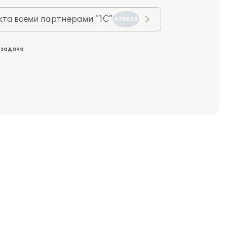
та всеми партнерами "1С"
575825
 задача