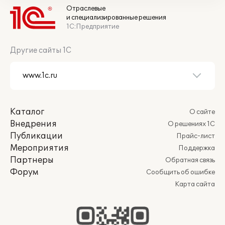
Отраслевые
и специализированные решения
1С:Предприятие
Другие сайты 1С
Каталог
О сайте
Внедрения
О решениях 1С
Публикации
Прайс-лист
Мероприятия
Поддержка
Партнеры
Обратная связь
Форум
Сообщить об ошибке
Карта сайта