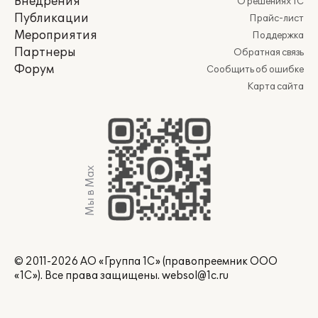
Внедрения
О решениях 1С
Публикации
Прайс-лист
Мероприятия
Поддержка
Партнеры
Обратная связь
Форум
Сообщить об ошибке
Карта сайта
Мы в Max
© 2011-2026 АО «Группа 1С» (правопреемник ООО
«1С»). Все права защищены.
websol@1c.ru