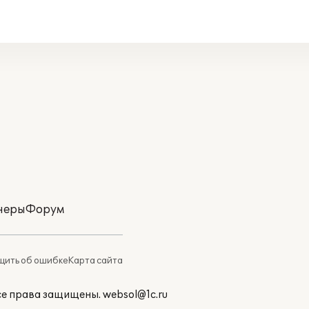
неры
Форум
ить об ошибке
Карта сайта
Все права защищены.
websol@1c.ru