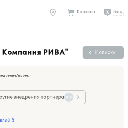
Корзина
Вход
я Компания РИВА"
К списку
недрение/проект
ругие внедрения партнера
614
влей 8