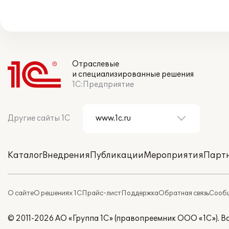
Отраслевые
и специализированные решения
1С:Предприятие
Другие сайты 1С
Каталог
Внедрения
Публикации
Мероприятия
Парт
О сайте
О решениях 1С
Прайс-лист
Поддержка
Обратная связь
Сообщ
© 2011-2026 АО «Группа 1С» (правопреемник ООО «1С»). 