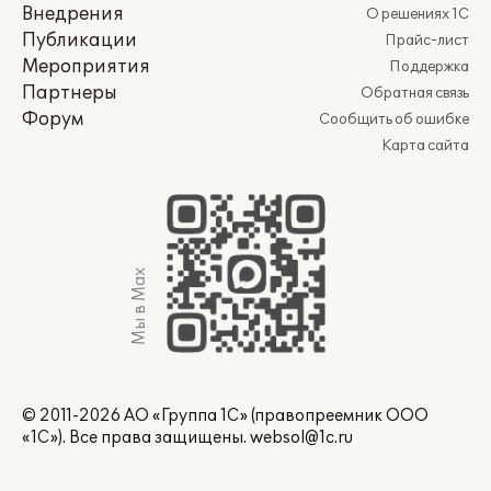
Внедрения
О решениях 1С
Публикации
Прайс-лист
Мероприятия
Поддержка
Партнеры
Обратная связь
Форум
Сообщить об ошибке
Карта сайта
Мы в Max
© 2011-2026 АО «Группа 1С» (правопреемник ООО
«1С»). Все права защищены.
websol@1c.ru