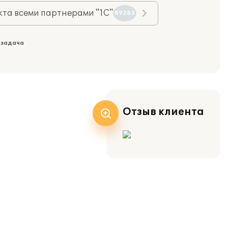
та всеми партнерами "1С"
89283
 задача
Отзыв клиента