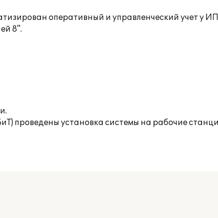
матизирован оперативный и управленческий учет у ИП 
й 8".
и.
(БиТ) проведены установка системы на рабочие станц