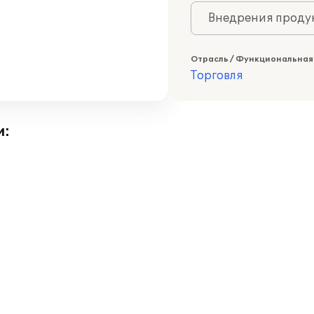
Внедрения продук
Отрасль / Функциональная
Торговля
и: