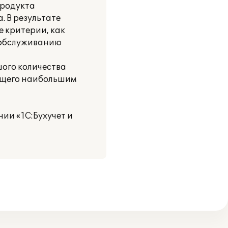
продукта
. В результате
 критерии, как
у обслуживанию
ого количества
ающего наибольшим
ии «1С:Бухучет и