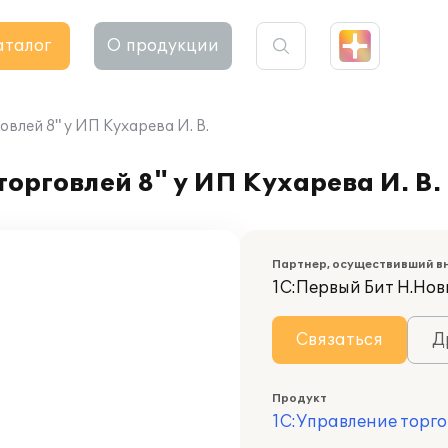
аталог
О продукции
влей 8" у ИП Кухарева И. В.
орговлей 8" у ИП Кухарева И. В.
Партнер, осуществивший в
1С:Первый Бит Н.Нов
Связаться
Д
Продукт
1С:Управление торго