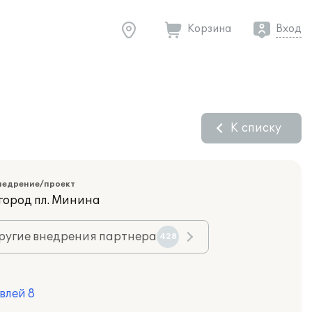
Корзина
Вход
К списку
недрение/проект
город пл. Минина
ругие внедрения партнера
428
влей 8