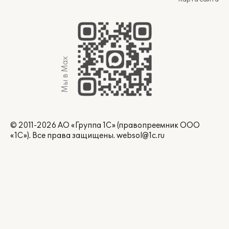
Мы в Max
© 2011-2026 АО «Группа 1С» (правопреемник ООО
«1С»). Все права защищены.
websol@1c.ru