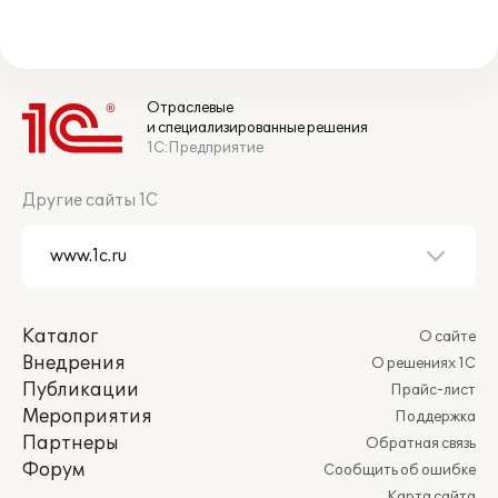
Отраслевые
и специализированные решения
1С:Предприятие
Другие сайты 1С
Каталог
О сайте
Внедрения
О решениях 1С
Публикации
Прайс-лист
Мероприятия
Поддержка
Партнеры
Обратная связь
Форум
Сообщить об ошибке
Карта сайта