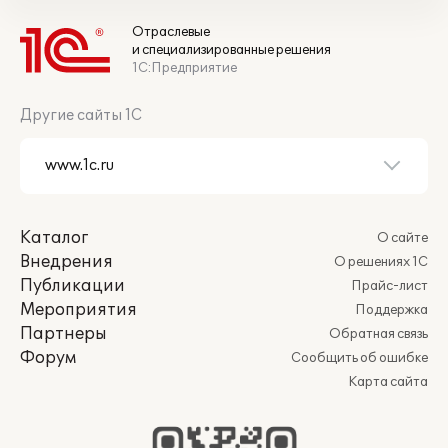
Отраслевые
и специализированные решения
1С:Предприятие
Другие сайты 1С
Каталог
О сайте
Внедрения
О решениях 1С
Публикации
Прайс-лист
Мероприятия
Поддержка
Партнеры
Обратная связь
Форум
Сообщить об ошибке
Карта сайта