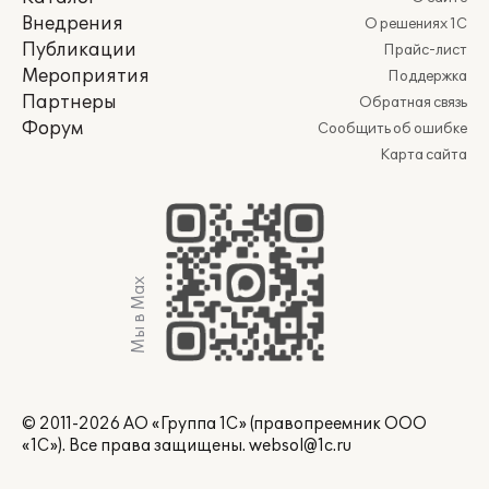
Внедрения
О решениях 1С
Публикации
Прайс-лист
Мероприятия
Поддержка
Партнеры
Обратная связь
Форум
Сообщить об ошибке
Карта сайта
Мы в Max
© 2011-2026 АО «Группа 1С» (правопреемник ООО
«1С»). Все права защищены.
websol@1c.ru