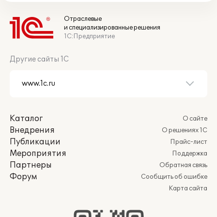
Отраслевые
и специализированные решения
1С:Предприятие
Другие сайты 1С
Каталог
О сайте
Внедрения
О решениях 1С
Публикации
Прайс-лист
Мероприятия
Поддержка
Партнеры
Обратная связь
Форум
Сообщить об ошибке
Карта сайта