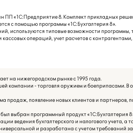
н ПП «1С:Предприятие 8. Комплект прикладных решен
ется с помощью программы «1С:Бухгалтерия 8».
й, используются типовые возможности программы, та
и кассовых операций, учет расчетов с контрагентами
ет на нижегородском рынке с 1995 года.
ей компании - торговля оружием и боеприпасами. В
ма продаж, появление новых клиентов и партнеров, 
 был выбран программный продукт «1С:Бухгалтерия 8
ции ведения бухгалтерского и налогового учета, а т
универсальной и разработана с учетом требований з