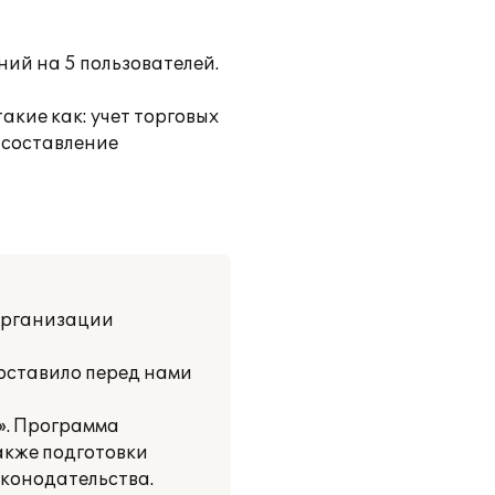
ий на 5 пользователей.
кие как: учет торговых
, составление
 организации
поставило перед нами
». Программа
акже подготовки
аконодательства.