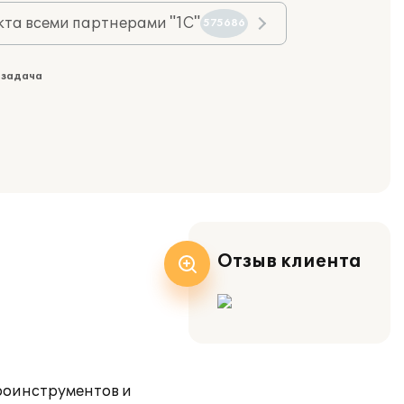
та всеми партнерами "1С"
575686
 задача
Отзыв клиента
роинструментов и