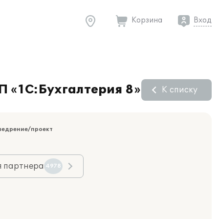
Корзина
Вход
П «1С:Бухгалтерия 8»
К списку
недрение/проект
я партнера
4978