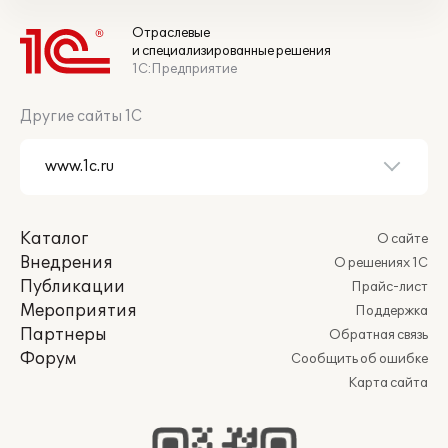
Отраслевые
и специализированные решения
1С:Предприятие
Другие сайты 1С
Каталог
О сайте
Внедрения
О решениях 1С
Публикации
Прайс-лист
Мероприятия
Поддержка
Партнеры
Обратная связь
Форум
Сообщить об ошибке
Карта сайта