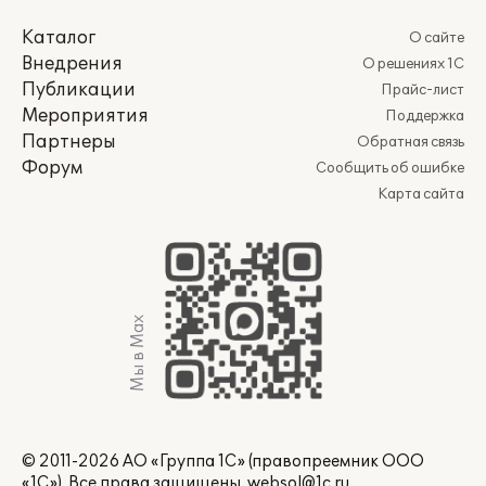
Каталог
О сайте
Внедрения
О решениях 1С
Публикации
Прайс-лист
Мероприятия
Поддержка
Партнеры
Обратная связь
Форум
Сообщить об ошибке
Карта сайта
Мы в Max
© 2011-2026 АО «Группа 1С» (правопреемник ООО
«1С»). Все права защищены.
websol@1c.ru