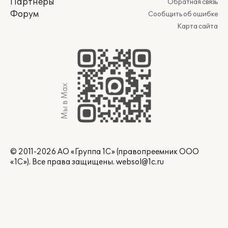
Партнеры
Обратная связь
Форум
Сообщить об ошибке
Карта сайта
Мы в Max
© 2011-2026 АО «Группа 1С» (правопреемник ООО
«1С»). Все права защищены.
websol@1c.ru