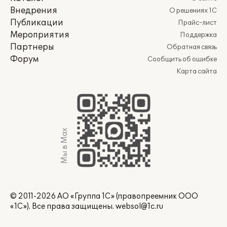
Внедрения
О решениях 1С
Публикации
Прайс-лист
Мероприятия
Поддержка
Партнеры
Обратная связь
Форум
Сообщить об ошибке
Карта сайта
Мы в Max
© 2011-2026 АО «Группа 1С» (правопреемник ООО
«1С»). Все права защищены.
websol@1c.ru