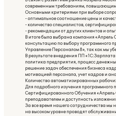
В связи с развитием рынка назрела нео
современным требованиям, повышающим 
Основными критериями при выборе соп
- оптимальное соотношение цены и качест
- количество специалистов, сертифициро
- рекомендации от других клиентов и опы
В итоге была выбрана компания «Апрель
консультацию по выбору программного пр
Управление Персоналом 8», так как мы у
В результате внедрения ПП «1С:Зарплат
политика предприятия, процесс денежных
решение задач обеспечения бизнеса кад
мотивацией персонала, учет кадров и ан
Количество автоматизированных рабочих
Для подробного изучения программного 
Сертифицированного Обучения «Апрель С
преподавателем и доступность изложения
За все время нашего сотрудничества мы 
на высоком уровне проводят обслуживан