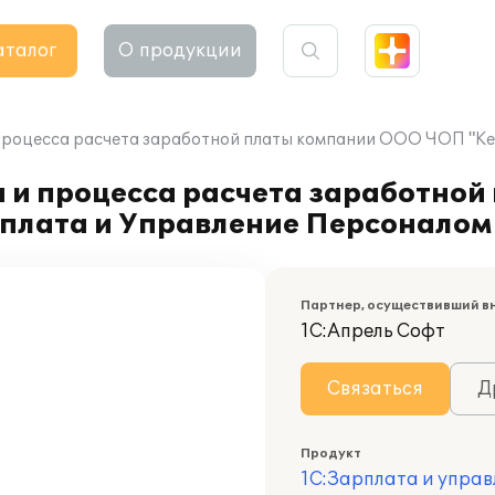
аталог
О продукции
процесса расчета заработной платы компании ООО ЧОП "Кед
а и процесса расчета заработно
рплата и Управление Персоналом
Партнер, осуществивший в
1С:Апрель Софт
Связаться
Д
Продукт
1С:Зарплата и управ