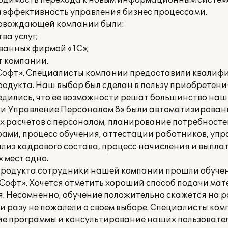
бходимость перехода к новым информационным систе
эффективность управления бизнес процессами.
ровождающей компании были:
ва услуг;
ванных фирмой «1С»;
т компании.
 Софт». Специалисты компании предоставили квали
одукта. Наш выбор был сделан в пользу приобретени
бедились, что ее возможности решат большинство наш
а и Управление Персоналом 8» были автоматизирован
 расчетов с персоналом, планирование потребностей
рами, процесс обучения, аттестации работников, уп
ализ кадрового состава, процесс начисления и выпла
 мест одно.
продукта сотрудники нашей компании прошли обучен
офт». Хочется отметить хороший способ подачи ма
. Несомненно, обучение положительно скажется на р
ни разу не пожалели о своем выборе. Специалисты ко
ие программы и консультирование наших пользовател