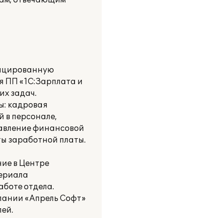
мам, отвечающим
фицированную
я ПП «1С:Зарплата и
их задач.
ы: кадровая
 в персонале,
равление финансовой
ты заработной платы.
ие в Центре
териала
аботе отдела.
мпании «Апрель Софт»
ей.