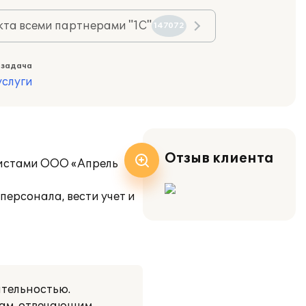
та всеми партнерами "1С"
147072
 задача
слуги
Отзыв клиента
листами ООО «Апрель
ерсонала, вести учет и
тельностью.