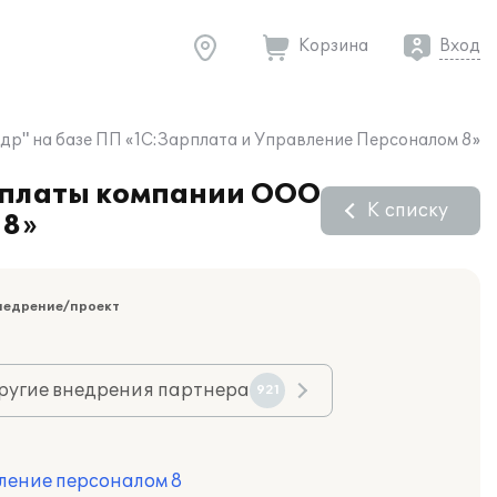
Корзина
Вход
р" на базе ПП «1С:Зарплата и Управление Персоналом 8»
й платы компании ООО
К списку
 8»
недрение/проект
ругие внедрения партнера
921
ление персоналом 8