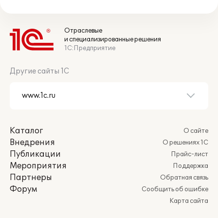
Отраслевые
и специализированные решения
1С:Предприятие
Другие сайты 1С
Каталог
О сайте
Внедрения
О решениях 1С
Публикации
Прайс-лист
Мероприятия
Поддержка
Партнеры
Обратная связь
Форум
Сообщить об ошибке
Карта сайта